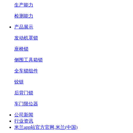
生产能力
检测能力
产品展示
发动机罩锁
座椅锁
侧围工具箱锁
全车锁组件
铰链
后背门锁
车门限位器
公司新闻
行业资讯
米兰app站官方官网,米兰(中国)