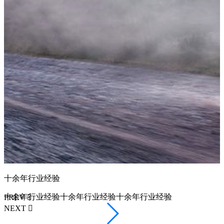
十余年行业经验
十余年行业经验十余年行业经验十余年行业经验
PREV

NEXT
