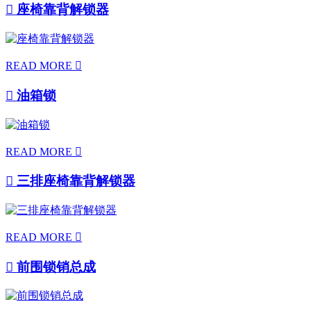

座椅靠背解锁器
READ MORE


油箱锁
READ MORE


三排座椅靠背解锁器
READ MORE


前围锁销总成