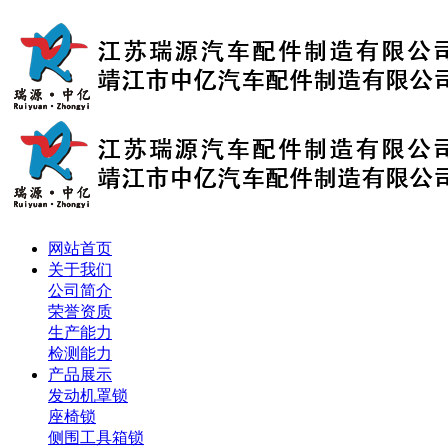
网站首页
关于我们
公司简介
荣誉资质
生产能力
检测能力
产品展示
发动机罩锁
座椅锁
侧围工具箱锁