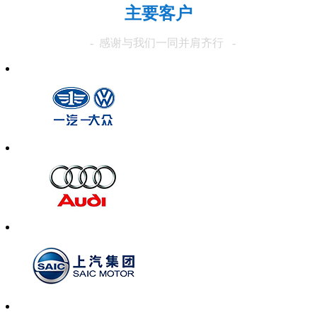
主要客户
- 感谢与我们一同并肩齐行 -