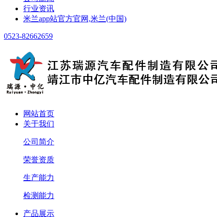
行业资讯
米兰app站官方官网,米兰(中国)
0523-82662659
网站首页
关于我们
公司简介
荣誉资质
生产能力
检测能力
产品展示