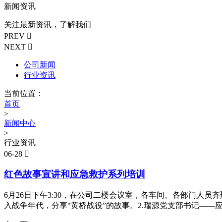
新闻资讯
关注最新资讯，了解我们
PREV

NEXT

公司新闻
行业资讯
当前位置：
首页
>
新闻中心
>
行业资讯
06-28

红色故事宣讲和应急救护系列培训
6月26日下午3:30，在公司二楼会议室，各车间、各部门人
入战争年代，分享"黄桥战役”的故事。2.瑞源党支部书记—