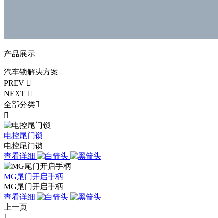
产品展示
汽车锁解决方案
PREV

NEXT

全部分类


电控尾门锁
电控尾门锁
查看详细
MG尾门开启手柄
MG尾门开启手柄
查看详细
上一页
1