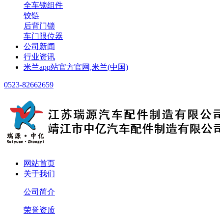
全车锁组件
铰链
后背门锁
车门限位器
公司新闻
行业资讯
米兰app站官方官网,米兰(中国)
0523-82662659
网站首页
关于我们
公司简介
荣誉资质