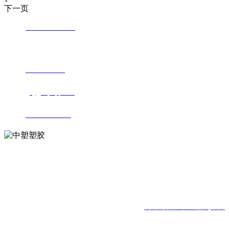
下一页
电话：
0523-82662659
地址：江苏省靖江市城北园区北三环路68-8号
手机：
13641570678
邮箱：
jjxj@vip.qq.com
传真：
0523-82619509
- 关注手机网站 -
Copyright © 2020 米兰app站官方官网,米兰(中国)
网站建设：中企动力
常州
苏ICP备2022006643号-1