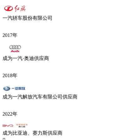
一汽轿车股份有限公司
2017年
成为一汽·奥迪供应商
2018年
成为一汽解放汽车有限公司供应商
2022年
成为比亚迪、赛力斯供应商