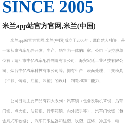
SINCE 2005
米兰app站官方官网,米兰(中国)
米兰app站官方官网,米兰(中国)成立于2005年，属自然人独资，是
一家从事汽车配件开发、生产、销售为一体的厂家。公司下设控股单
位有：靖江市中亿汽车配件制造有限公司、海安宏廷工业科技有限公
司、烟台中亿汽车科技有限公司等。拥有生产、表面处理、工夹模具
（冲裁、铸造、注塑、吹塑）的设计、制造和加工能力。
公司目前主要产品有四大系列：汽车锁（包含发动机罩锁、后背
门锁、点火锁、油箱锁、行李箱锁、内外把手等）、汽车门铰链（包
含厢式车铰链）、汽车门限位器和注塑、吹塑、压铸、冲压件、电