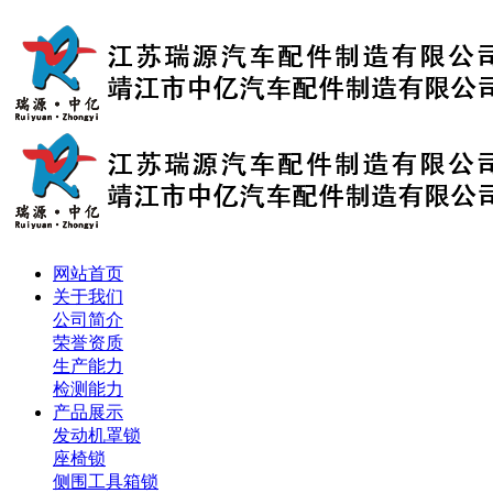
网站首页
关于我们
公司简介
荣誉资质
生产能力
检测能力
产品展示
发动机罩锁
座椅锁
侧围工具箱锁