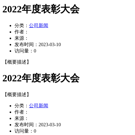
2022年度表彰大会
分类：
公司新闻
作者：
来源：
发布时间：
2023-03-10
访问量：
0
【概要描述】
2022年度表彰大会
【概要描述】
分类：
公司新闻
作者：
来源：
发布时间：
2023-03-10
访问量：
0