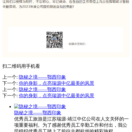
扫二维码用手机看
上一个
:
隐秘之境——鄂西印象
下一个
:
你的身影，点亮瑞源中亿最美的风景
上一个
:
隐秘之境——鄂西印象
下一个
:
你的身影，点亮瑞源中亿最美的风景
隐秘之境——鄂西印象
优秀员工旅游是江苏瑞源·靖江中亿公司在人文关怀的一
项重要福利。为了感谢优秀员工辛勤工作和付出，我公
司组织优秀员工踏上了前往古都杭州的精彩旅程。