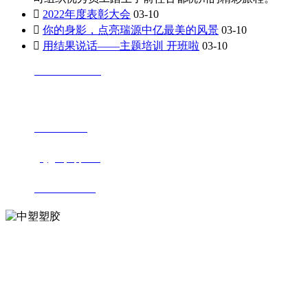

2022年度表彰大会
03-10

你的身影，点亮瑞源中亿最美的风景
03-10

用结果说话——主题培训 开班啦
03-10
电话：
0523-82662659
地址：江苏省靖江市城北园区北三环路68-8号
手机：
13641570678
邮箱：
jjxj@vip.qq.com
传真：
0523-82619509
- 关注手机网站 -
Copyright © 2020 米兰app站官方官网,米兰(中国)