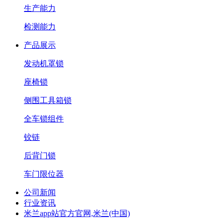
生产能力
检测能力
产品展示
发动机罩锁
座椅锁
侧围工具箱锁
全车锁组件
铰链
后背门锁
车门限位器
公司新闻
行业资讯
米兰app站官方官网,米兰(中国)