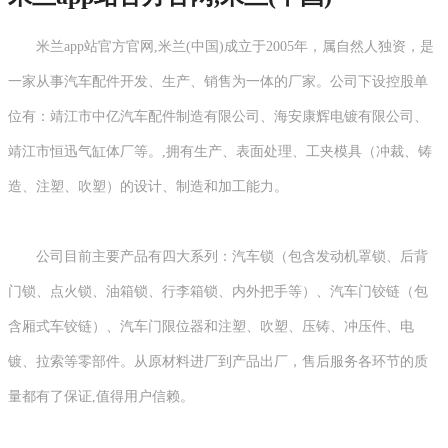
米兰app站官方官网,米兰(中国)成立于2005年，属自然人独资，是
一家从事汽车配件开发、生产、销售为一体的厂家。公司下设控股单
位有：靖江市中亿汽车配件制造有限公司、海安康辉电镀有限公司、
靖江市恒迅气缸体厂等。,拥有生产、表面处理、工夹模具（冲裁、铸
造、注塑、吹塑）的设计、制造和加工能力。
公司目前主要产品有四大系列：汽车锁（包含发动机罩锁、后背
门锁、点火锁、油箱锁、行李箱锁、内外把手等）、汽车门铰链（包
含厢式车铰链）、汽车门限位器和注塑、吹塑、压铸、冲压件、电
镀、拉索等零部件。从原材料进厂到产品出厂，售后服务各环节的质
量都有了保证,值得用户信赖。