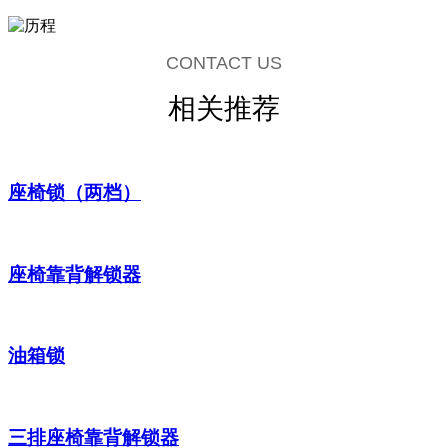
CONTACT US
相关推荐
座椅锁（两档）
座椅靠背解锁器
油箱锁
三排座椅靠背解锁器