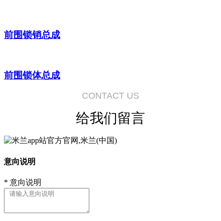
前围锁销总成
前围锁体总成
CONTACT US
给我们留言
意向说明
*
意向说明